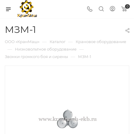
0
МЗМ-1
—
—
ООО «КранМаш»
Каталог
Крановое оборудование
—
—
Низковольтное оборудование
—
Звонки громкого боя и сирены
МЗМ-1