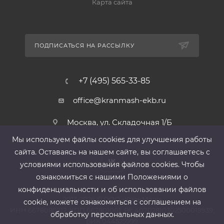
Карта сайта
ПОДПИСАТЬСЯ НА РАССЫЛКУ
+7 (495) 565-33-85
office@kranmash-ekb.ru
Москва, ул. Складочная 1/Б
Мы используем файлы cооkies для улучшения работы
сайта. Оставаясь на нашем сайте, вы соглашаетесь с
условиями использования файлов cооkies. Чтобы
ознакомиться с нашими Положениями о
конфиденциальности и об использовании файлов
2013-2026 ©
ООО «КранМаш»
cookie, можете ознакомиться с соглашением на
ИНН 6678080212, КПП 667801001 ,Р/с 40702810302500019939,
обработку персональных данных.
БИК 044525999