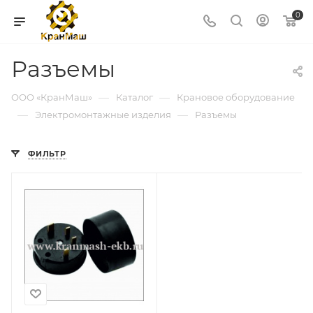
0
Разъемы
—
—
ООО «КранМаш»
Каталог
Крановое оборудование
—
—
Электромонтажные изделия
Разъемы
ФИЛЬТР