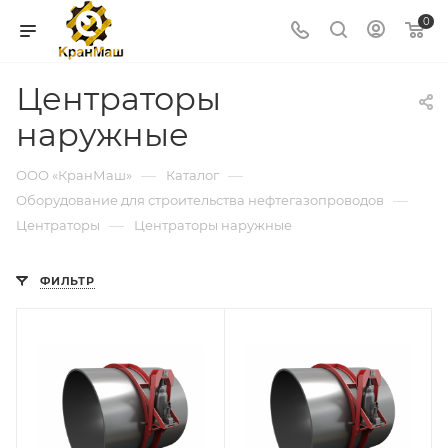
0
Центраторы
наружные
—
—
ООО «КранМаш»
Каталог
—
Оборудование для строительства нефтегазопроводов
—
Центраторы
Центраторы наружные
ФИЛЬТР