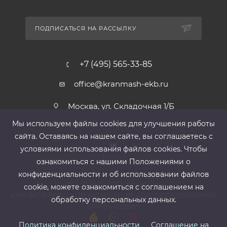
ПОДПИСАТЬСЯ НА РАССЫЛКУ
+7 (495) 565-33-85
office@kranmash-ekb.ru
Москва, ул. Складочная 1/Б
Мы используем файлы cооkies для улучшения работы
сайта. Оставаясь на нашем сайте, вы соглашаетесь с
условиями использования файлов cооkies. Чтобы
ознакомиться с нашими Положениями о
конфиденциальности и об использовании файлов
2013-2026 ©
ООО «КранМаш»
cookie, можете ознакомиться с соглашением на
ИНН 6678080212, КПП 667801001 ,Р/с 40702810302500019939,
обработку персональных данных.
БИК 044525999
Политика конфиденциальности
Соглашение на