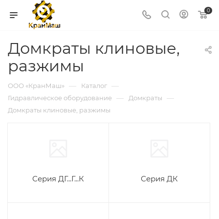
0
Домкраты клиновые,
разжимы
—
—
ООО «КранМаш»
Каталог
—
—
Гидравлическое оборудование
Домкраты
Домкраты клиновые, разжимы
Серия ДГ...Г...К
Серия ДК