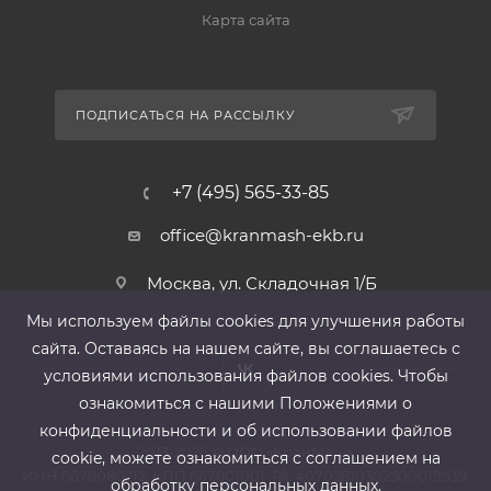
Карта сайта
ПОДПИСАТЬСЯ НА РАССЫЛКУ
+7 (495) 565-33-85
office@kranmash-ekb.ru
Москва, ул. Складочная 1/Б
Мы используем файлы cооkies для улучшения работы
сайта. Оставаясь на нашем сайте, вы соглашаетесь с
условиями использования файлов cооkies. Чтобы
ознакомиться с нашими Положениями о
конфиденциальности и об использовании файлов
2013-2026 ©
ООО «КранМаш»
cookie, можете ознакомиться с соглашением на
ИНН 6678080212, КПП 667801001 ,Р/с 40702810302500019939,
обработку персональных данных.