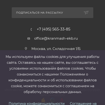
ПОДПИСАТЬСЯ НА РАССЫЛКУ
+7 (495) 565-33-85
office@kranmash-ekb.ru
Москва, ул. Складочная 1/Б
Мы используем файлы cооkies для улучшения работы
сайта. Оставаясь на нашем сайте, вы соглашаетесь с
условиями использования файлов cооkies. Чтобы
ознакомиться с нашими Положениями о
конфиденциальности и об использовании файлов
2013-2026 ©
ООО «КранМаш»
cookie, можете ознакомиться с соглашением на
ИНН 6678080212, КПП 667801001 ,Р/с 40702810302500019939,
обработку персональных данных.
БИК 044525999
Политика конфиденциальности
Соглашение на