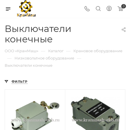
0
Выключатели
конечные
—
—
ООО «КранМаш»
Каталог
Крановое оборудование
—
—
Низковольтное оборудование
Выключатели конечные
ФИЛЬТР