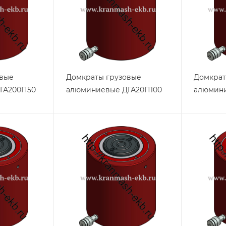
овые
Домкраты грузовые
Домкрат
ГА200П50
алюминиевые ДГА20П100
алюмини