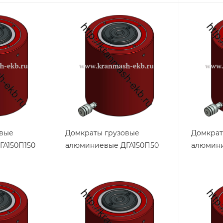
овые
Домкраты грузовые
Домкрат
ГА150П150
алюминиевые ДГА150П50
алюмини