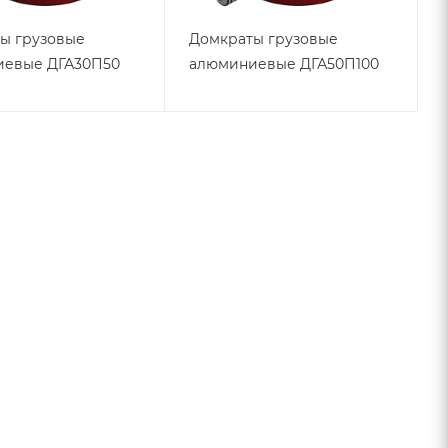
ы грузовые
Домкраты грузовые
иевые ДГА30П50
алюминиевые ДГА50П100