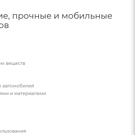
ие, прочные и мобильные
ов
их веществ
х автомобилей
иями и материалами
пользования