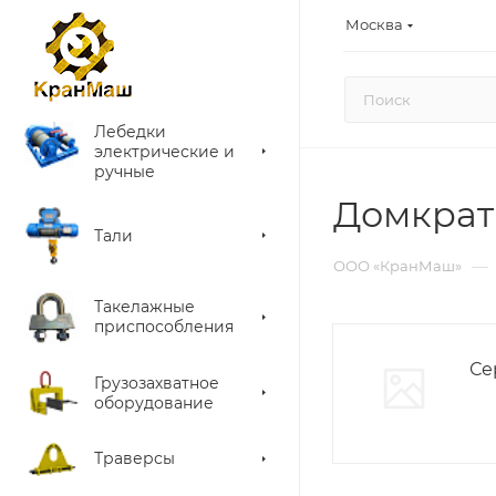
Москва
Лебедки
электрические и
ручные
Домкрат
Тали
—
ООО «КранМаш»
Такелажные
приспособления
Се
Грузозахватное
оборудование
Траверсы