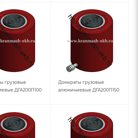
ы грузовые
Домкраты грузовые
евые ДГА200П100
алюминиевые ДГА200П150