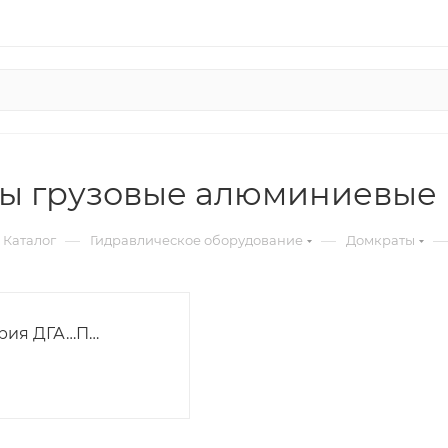
ы грузовые алюминиевые
—
—
—
Каталог
Гидравлическое оборудование
Домкраты
рия ДГА…П…