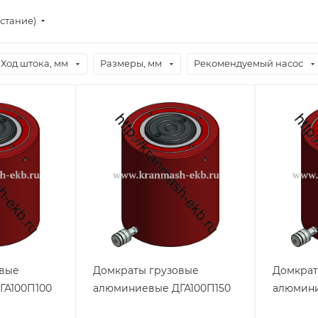
стание)
Ход штока, мм
Размеры, мм
Рекомендуемый насос
овые
Домкраты грузовые
Домкрат
ГА100П100
алюминиевые ДГА100П150
алюмини