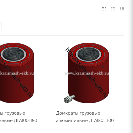
ы грузовые
Домкраты грузовые
евые ДГА100П50
алюминиевые ДГА150П100