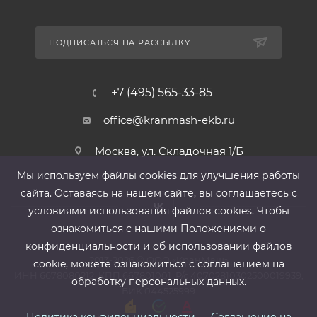
ПОДПИСАТЬСЯ НА РАССЫЛКУ
+7 (495) 565-33-85
office@kranmash-ekb.ru
Москва, ул. Складочная 1/Б
Мы используем файлы cооkies для улучшения работы
сайта. Оставаясь на нашем сайте, вы соглашаетесь с
условиями использования файлов cооkies. Чтобы
ознакомиться с нашими Положениями о
конфиденциальности и об использовании файлов
2013-2026 ©
ООО «КранМаш»
cookie, можете ознакомиться с соглашением на
ИНН 6678080212, КПП 667801001 ,Р/с 40702810302500019939,
обработку персональных данных.
БИК 044525999