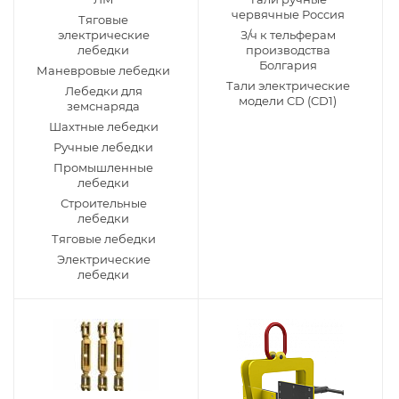
червячные Россия
Тяговые
электрические
З/ч к тельферам
лебедки
производства
Болгария
Маневровые лебедки
Тали электрические
Лебедки для
модели CD (CD1)
земснаряда
Шахтные лебедки
Ручные лебедки
Промышленные
лебедки
Строительные
лебедки
Тяговые лебедки
Электрические
лебедки