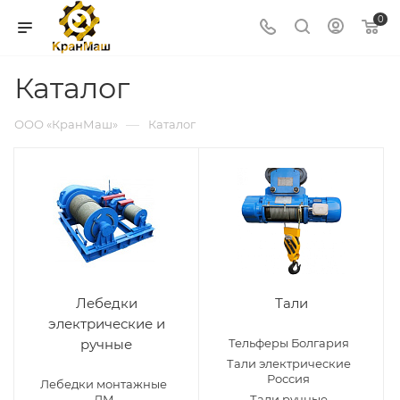
0
Каталог
—
ООО «КранМаш»
Каталог
Лебедки
Тали
электрические и
ручные
Тельферы Болгария
Тали электрические
Россия
Лебедки монтажные
ЛМ
Тали ручные