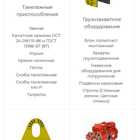
Такелажные
приспособления
Грузозахватное
оборудование
Звенья
Канатные зажимы ОСТ
Блок полиспаст
24.090.51-86 и ГОСТ
монтажный
13186-67 (87)
Захваты
Коуши
грузоподъемные
Крюки чалочные
Навесное
Петли
оборудование для
Скобы такелажные
погрузчиков
Скобы такелажные
Подвески крюковые
тип Р
Стропы (Стяжные
Талрепы
ремни, Цепные
стяжки)