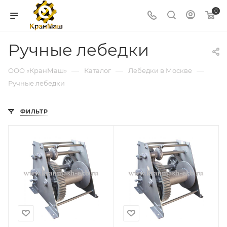
0
Ручные лебедки
—
—
—
ООО «КранМаш»
Каталог
Лебедки в Москве
Ручные лебедки
ФИЛЬТР