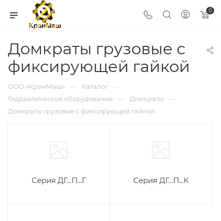
0
Домкраты грузовые с
фиксирующей гайкой
—
—
ООО «КранМаш»
Каталог
—
—
Гидравлическое оборудование
Домкраты
Домкраты грузовые с фиксирующей гайкой
Серия ДГ…П...Г
Серия ДГ…П...К