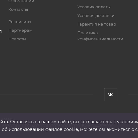
О компании
Условия оплаты
Контакты
Условия доставки
Реквизиты
Гарантия на товар
Партнерам
Я
Политика
Новости
конфиденциальности
анМаш»
та. Оставаясь на нашем сайте, вы соглашаетесь с условия
 667801001 ,Р/с 40702810302500019939, БИК 044525999
б использовании файлов cookie, можете ознакомиться с с