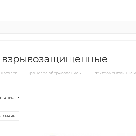
 взрывозащищенные
—
—
Каталог
Крановое оборудование
Электромонтажные 
стание)
наличии