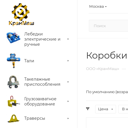
Москва
Лебедки
электрические и
ручные
Коробки
Тали
—
ООО «КранМаш»
Такелажные
приспособления
По умолчанию (возра
Грузозахватное
оборудование
Цена
В 
Траверсы