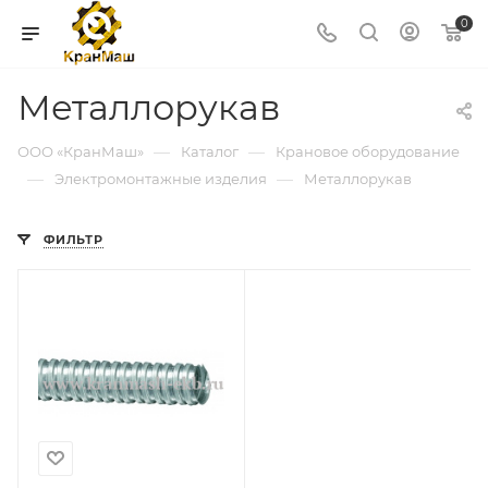
0
Металлорукав
—
—
ООО «КранМаш»
Каталог
Крановое оборудование
—
—
Электромонтажные изделия
Металлорукав
ФИЛЬТР