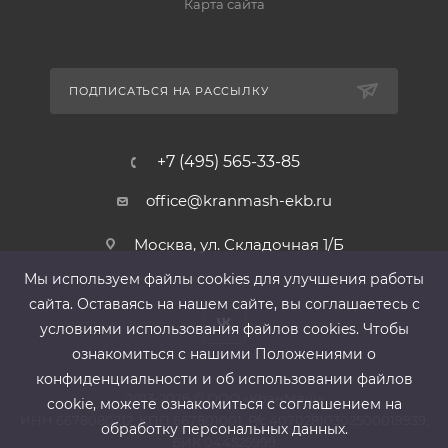
Карта сайта
ПОДПИСАТЬСЯ НА РАССЫЛКУ
+7 (495) 565-33-85
office@kranmash-ekb.ru
Москва, ул. Складочная 1/Б
Мы используем файлы cооkies для улучшения работы
сайта. Оставаясь на нашем сайте, вы соглашаетесь с
условиями использования файлов cооkies. Чтобы
ознакомиться с нашими Положениями о
конфиденциальности и об использовании файлов
2013-2026 ©
ООО «КранМаш»
cookie, можете ознакомиться с соглашением на
ИНН 6678080212, КПП 667801001 ,Р/с 40702810302500019939,
обработку персональных данных.
БИК 044525999