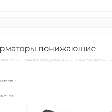
орматоры понижающие
—
—
Каталог
Крановое оборудование
Трансформаторы
стание)
наличии