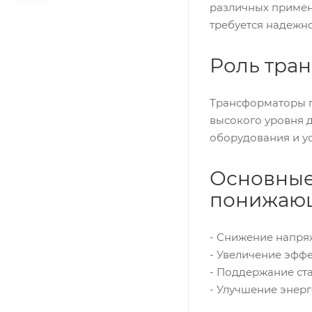
различных примене
требуется надежн
Роль тра
Трансформаторы п
высокого уровня 
оборудования и ус
Основные
понижаю
- Снижение напря
- Увеличение эфф
- Поддержание ст
- Улучшение энер