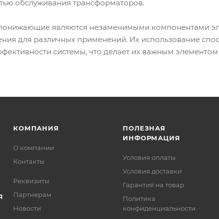
тью обслуживания трансформаторов.
онижающие являются незаменимыми компонентами эле
ния для различных применений. Их использование спос
ффективности системы, что делает их важным элементом
КОМПАНИЯ
ПОЛЕЗНАЯ
ИНФОРМАЦИЯ
О компании
Условия оплаты
Контакты
Условия доставки
Реквизиты
Гарантия на товар
Партнерам
Я
Политика
Новости
конфиденциальности