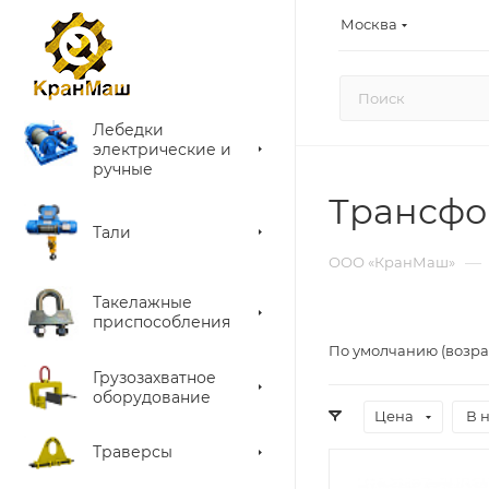
Москва
Лебедки
электрические и
ручные
Трансф
Тали
—
ООО «КранМаш»
Такелажные
приспособления
По умолчанию (возра
Грузозахватное
оборудование
Цена
В 
Траверсы