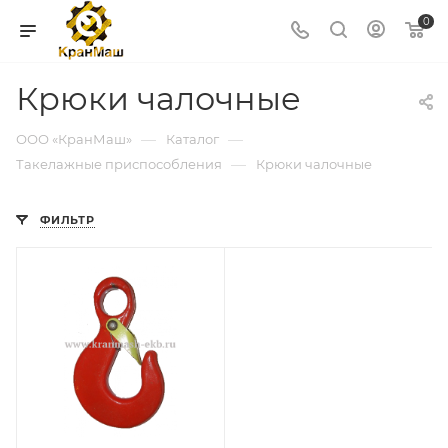
0
Крюки чалочные
—
—
ООО «КранМаш»
Каталог
—
Такелажные приспособления
Крюки чалочные
ФИЛЬТР