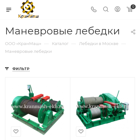
0
Маневровые лебедки
—
—
—
ООО «КранМаш»
Каталог
Лебедки в Москве
Маневровые лебедки
ФИЛЬТР