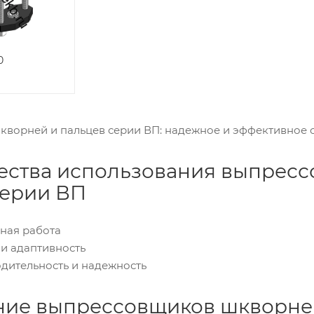
0
ворней и пальцев серии ВП: надежное и эффективное
ства использования выпресс
серии ВП
сная работа
 и адаптивность
одительность и надежность
ие выпрессовщиков шкворней