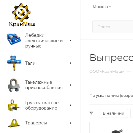
Москва
Лебедки
электрические и
ручные
Выпресс
Тали
—
ООО «КранМаш»
Такелажные
приспособления
По умолчанию (возра
Грузозахватное
оборудование
В наличии
Траверсы