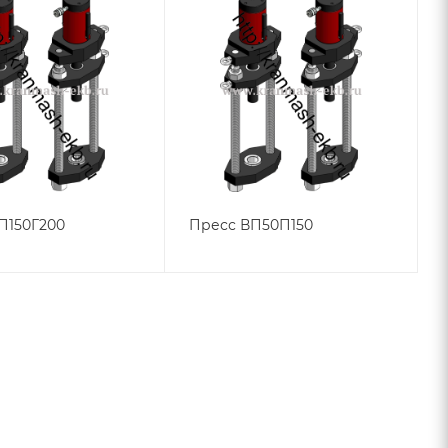
П150Г200
Пресс ВП50П150