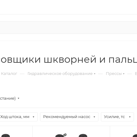
овщики шкворней и пальц
—
—
—
Каталог
Гидравлическое оборудование
Прессы
стание)
Ход штока, мм
Рекомендуемый насос
Усилие, тс