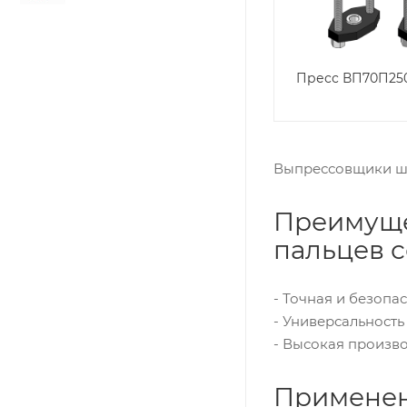
Пресс ВП70П25
Выпрессовщики шк
Преимуще
пальцев 
- Точная и безопа
- Универсальность
- Высокая произв
Применен