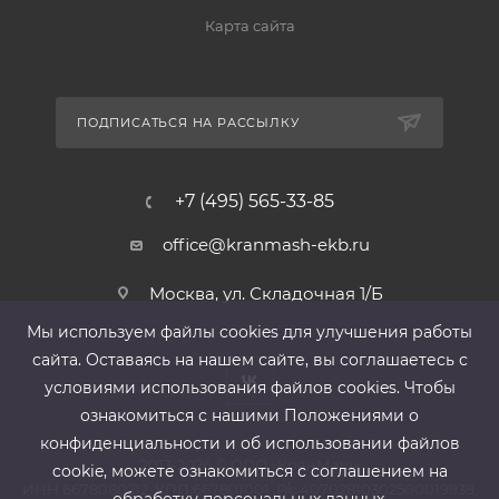
Карта сайта
ПОДПИСАТЬСЯ НА РАССЫЛКУ
+7 (495) 565-33-85
office@kranmash-ekb.ru
Москва, ул. Складочная 1/Б
Мы используем файлы cооkies для улучшения работы
сайта. Оставаясь на нашем сайте, вы соглашаетесь с
условиями использования файлов cооkies. Чтобы
ознакомиться с нашими Положениями о
конфиденциальности и об использовании файлов
2013-2026 ©
ООО «КранМаш»
cookie, можете ознакомиться с соглашением на
ИНН 6678080212, КПП 667801001 ,Р/с 40702810302500019939,