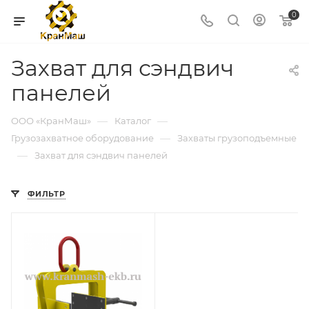
0
Захват для сэндвич
панелей
—
—
ООО «КранМаш»
Каталог
—
Грузозахватное оборудование
Захваты грузоподъемные
—
Захват для сэндвич панелей
ФИЛЬТР