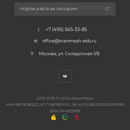
ПОДПИСАТЬСЯ НА РАССЫЛКУ
+7 (495) 565-33-85
office@kranmash-ekb.ru
Москва, ул. Складочная 1/Б
2013-2026 ©
ООО «КранМаш»
ИНН 6678080212, КПП 667801001 ,Р/с 40702810302500019939,
БИК 044525999