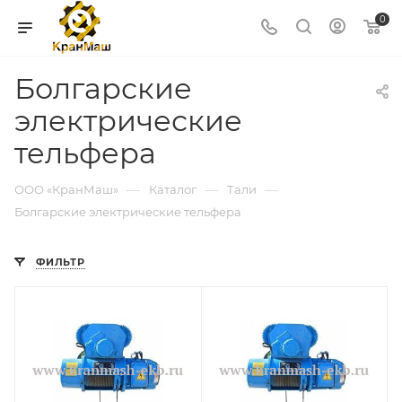
0
Болгарские
электрические
тельфера
—
—
—
ООО «КранМаш»
Каталог
Тали
Болгарские электрические тельфера
ФИЛЬТР