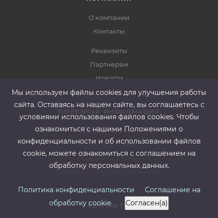
О компании
Контакты
Реквизиты
Партнерам
Новости
Мы используем файлы cооkies для улучшения работы
сайта. Оставаясь на нашем сайте, вы соглашаетесь с
ПОЛЕЗНАЯ ИНФОРМАЦИЯ
условиями использования файлов cооkies. Чтобы
ознакомиться с нашими Положениями о
Условия оплаты
конфиденциальности и об использовании файлов
Условия доставки
cookie, можете ознакомиться с соглашением на
Гарантия на товар
обработку персональных данных.
Политика конфиденциальности
Политика конфиденциальности
Соглашение на
обработку cookie
Согласен(а)
КОНТАКТЫ