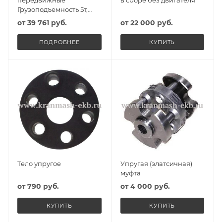
передвижные
в сборе без двигателя
Грузоподъемность 5т,
Высота подъема б/цепи,
от
39 761 руб.
от
22 000 руб.
Исполнение Обычное
ПОДРОБНЕЕ
КУПИТЬ
Тело упругое
Упругая (элатсичная)
муфта
от
790 руб.
от
4 000 руб.
КУПИТЬ
КУПИТЬ