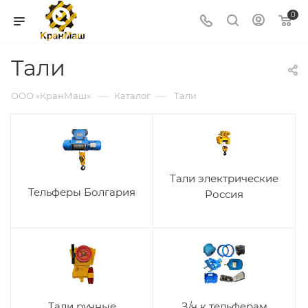
0
Тали
—
—
ООО «КранМаш»
Каталог
Тали
Тали электрические
Тельферы Болгария
Россия
Тали ручные
З/ч к тельферам