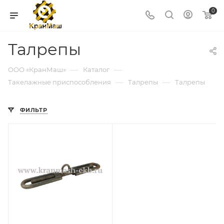
0
Талрепы
—
—
ООО «КранМаш»
Каталог
—
—
Такелажные приспособления
Талрепы
Талрепы
ФИЛЬТР