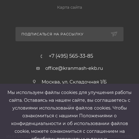
Карта сайта
ПОДПИСАТЬСЯ НА РАССЫЛКУ
+7 (495) 565-33-85
office@kranmash-ekb.ru
Москва, ул. Складочная 1/Б
Мы используем файлы cооkies для улучшения работы
сайта. Оставаясь на нашем сайте, вы соглашаетесь с
условиями использования файлов cооkies. Чтобы
ознакомиться с нашими Положениями о
конфиденциальности и об использовании файлов
2013-2026 ©
ООО «КранМаш»
cookie, можете ознакомиться с соглашением на
ИНН 6678080212, КПП 667801001 ,Р/с 40702810302500019939,