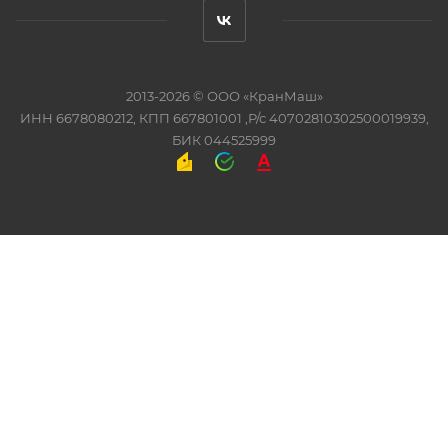
2013-2026 ©
ООО «КранМаш»
ИНН 6678080212, КПП 667801001 ,Р/с 40702810302500019939,
БИК 044525999