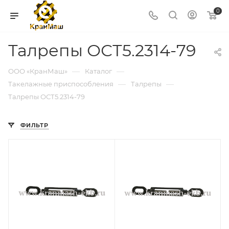
0
Талрепы ОСТ5.2314-79
—
—
ООО «КранМаш»
Каталог
—
—
Такелажные приспособления
Талрепы
Талрепы ОСТ5.2314-79
ФИЛЬТР