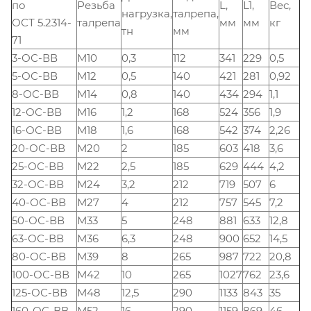
по
Резьба
L,
L1,
Вес,
нагрузка,
талрепа,
ОСТ 5.2314-
талрепа
мм
мм
кг
тн
мм
71
3-ОС-ВВ
М10
0,3
112
341
229
0,5
5-ОС-ВВ
М12
0,5
140
421
281
0,92
8-ОС-ВВ
М14
0,8
140
434
294
1,1
12-ОС-ВВ
М16
1,2
168
524
356
1,9
16-ОС-ВВ
М18
1,6
168
542
374
2,26
20-ОС-ВВ
М20
2
185
603
418
3,6
25-ОС-ВВ
М22
2,5
185
629
444
4,2
32-ОС-ВВ
М24
3,2
212
719
507
6
40-ОС-ВВ
М27
4
212
757
545
7,2
50-ОС-ВВ
М33
5
248
881
633
12,8
63-ОС-ВВ
М36
6,3
248
900
652
14,5
80-ОС-ВВ
М39
8
265
987
722
20,8
100-ОС-ВВ
М42
10
265
1027
762
23,6
125-ОС-ВВ
М48
12,5
290
1133
843
35
160-ОС-ВВ
М52
16
290
1159
869
46