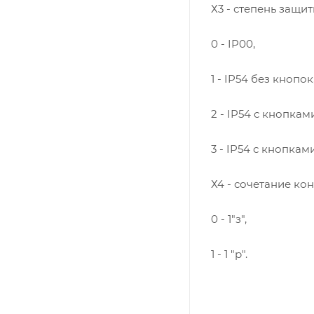
Х3 - степень защи
0 - IP00,
1 - IP54 без кнопок
2 - IP54 с кнопками
3 - IP54 с кнопкам
Х4 - сочетание ко
0 - 1"з",
1 - 1 "р".