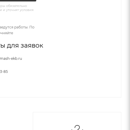
ры обязательно
и и уточнят условия
ведутся работы. По
очняйте
ы для заявок
nmash-ekb.ru
33-85