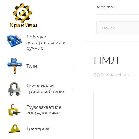
Москва
Лебедки
электрические и
ручные
ПМЛ
Тали
—
ООО «КранМаш»
Такелажные
приспособления
Грузозахватное
оборудование
Траверсы