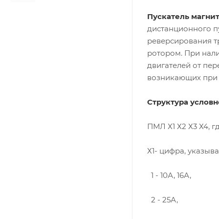
Пускатель магни
дистанционного п
реверсирования т
ротором. При нал
двигателей от пер
возникающих при 
Структура условн
ПМЛ Х1 Х2 Х3 Х4, гд
Х1- цифра, указыв
1 - 10А, 16А,
2 - 25А,