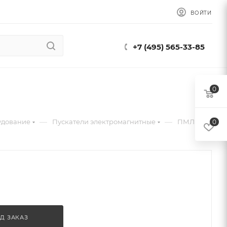
ВОЙТИ
+7 (495) 565-33-85
0
—
—
удование
Пускатели электромагнитные
ПМЛ
0
Д ЗАКАЗ