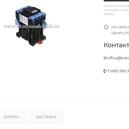
Наши менедже
свяжутся с вам
заказа
На сайте 
ценам ут
Контакт
office@kra
+7 (495) 565-
ОПЛАТА
ДОСТАВКА