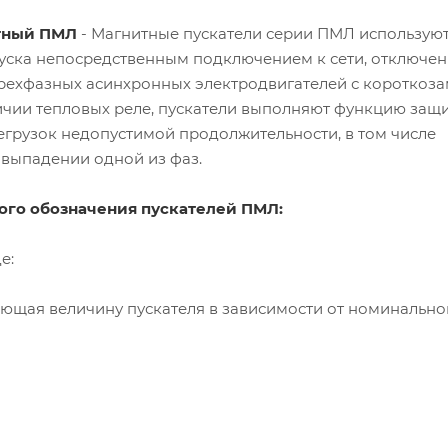
тный ПМЛ
- Магнитные пускатели серии ПМЛ используют
уска непосредственным подключением к сети, отключен
рехфазных асинхронных электродвигателей с короткоз
ичии тепловых реле, пускатели выполняют функцию защ
егрузок недопустимой продолжительности, в том числе
выпадении одной из фаз.
ого обозначения пускателей ПМЛ:
е:
ающая величину пускателя в зависимости от номинальног