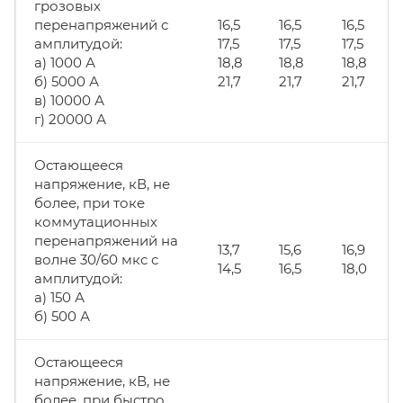
грозовых
перенапряжений с
16,5
16,5
16,5
амплитудой:
17,5
17,5
17,5
а) 1000 А
18,8
18,8
18,8
б) 5000 А
21,7
21,7
21,7
в) 10000 А
г) 20000 А
Остающееся
напряжение, кВ, не
более, при токе
коммутационных
перенапряжений на
13,7
15,6
16,9
волне 30/60 мкс с
14,5
16,5
18,0
амплитудой:
а) 150 А
б) 500 А
Остающееся
напряжение, кВ, не
более, при быстро