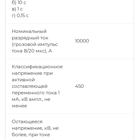
б) 10 с
в) 1 с
г) 0,15 с
Номинальный
разрядный ток
10000
(грозовой импульс
тока 8/20 мкс), А
Классификационное
напряжение при
активной
составляющей
450
переменного тока 1
мА, кВ ампл., не
менее
Остающееся
напряжение, кВ, не
более, при токе