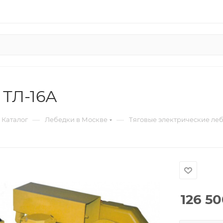
 ТЛ-16А
—
—
Каталог
Лебедки в Москве
Тяговые электрические ле
126 5