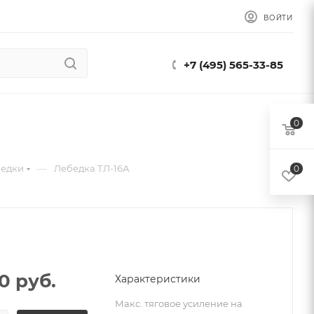
ВОЙТИ
+7 (495) 565-33-85
0
—
бедки
Лебедка ТЛ-16А
0
00
руб.
Характеристики
Макс. тяговое усиление на