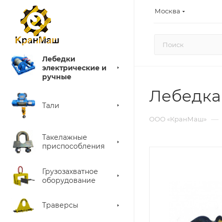
Москва
Лебедки
электрические и
ручные
Лебедка
Тали
—
ООО «КранМаш»
Такелажные
приспособления
Грузозахватное
оборудование
Траверсы