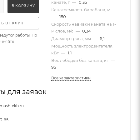
канате, т
—
0,35
В КОРЗИНУ
Канатоемкость барабана, м
—
150
Ь В 1 КЛИК
Скорость навивки каната на 1-
м слое, м/с
—
0,34
ведутся работы. По
Диаметр троса, мм
—
5,1
очняйте
Мощность электродвигателя,
кВт
—
1,1
Вес лебедки без каната, кг
—
95
Все характеристики
ы для заявок
nmash-ekb.ru
33-85