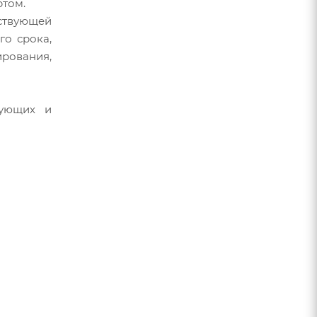
том.
ствующей
го срока,
ирования,
тующих и