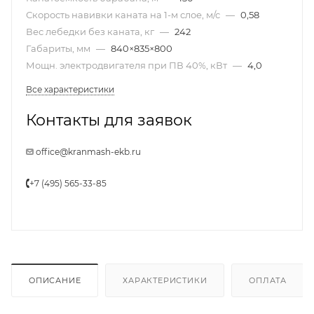
Скорость навивки каната на 1-м слое, м/с
—
0,58
Вес лебедки без каната, кг
—
242
Габариты, мм
—
840×835×800
Мощн. электродвигателя при ПВ 40%, кВт
—
4,0
Все характеристики
Контакты для заявок
office@kranmash-ekb.ru
+7 (495) 565-33-85
ОПИСАНИЕ
ХАРАКТЕРИСТИКИ
ОПЛАТА