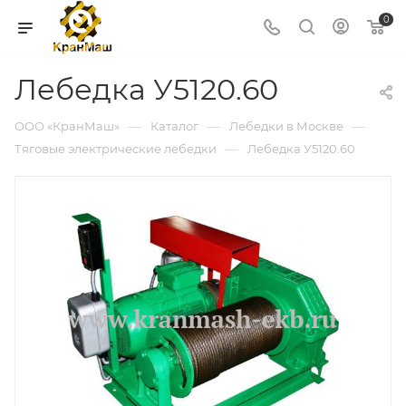
0
Лебедка У5120.60
—
—
—
ООО «КранМаш»
Каталог
Лебедки в Москве
—
Тяговые электрические лебедки
Лебедка У5120.60